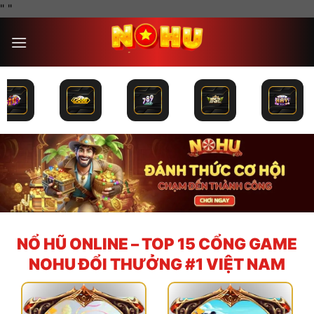
"
"
Chuyển
đến
nội
dung
NỔ HŨ ONLINE – TOP 15 CỔNG GAME
NOHU ĐỔI THƯỞNG #1 VIỆT NAM