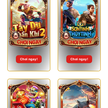
Chơi ngay!
Chơi ngay!